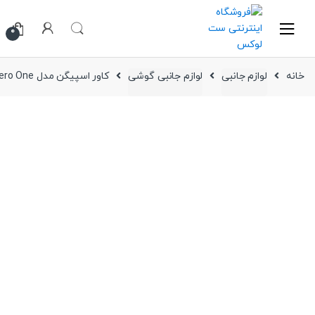
Ski
Ski
t
t
0
navigatio
conten
خانه
لوازم جانبی
لوازم جانبی گوشی
کاور اسپیگن مدل Ultra Hybrid Pro Zero One گوشی سامسونگ Galaxy Z Fold 6 ( دوطرفه )