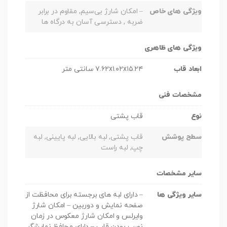
ویژگی های خاص
– امکان شارژ بی‌سیم, مقاوم در برابر
ضربه , دسترسی آسان به درگاه ها
ویژگی های ظاهری
ابعاد قاب
۷.۶۲x۱.۰۲x۱۵.۲۴ سانتی متر
مشخصات فنی
نوع
قاب پشتی
سطح پوشش
قاب پشتی, لبه بالایی, لبه پایینی, لبه
چپ, لبه راست
سایر مشخصات
سایر ویژگی ها
– دارای لبه های برجسته برای محافظت از
صفحه نمایش و دوربین – امکان شارژ
وایرلس و امکان شارژ معکوس در زمان
نصب بودن قاب – دارای محافظ نمایشگر