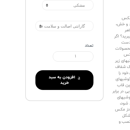
گارانتی
دمکس
ط و خش،
هر
رید؟ اگر
 دست
تعداد
محصولات
مکس
های زیر
یک شفاف
ود را
افزودن به سبد
گوشیهای
خرید
این قاب
 در برابر
وشیهای
 شود،
پادز مکس
 شکل
نصب و