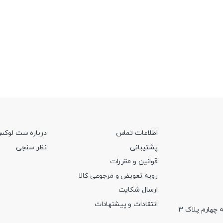
ن
۹,۳۰۰,۰۰۰
تومان
این
محصول
دارای
انواع
مختلفی
می
باشد.
گزینه
ها
ممکن
اطلاعات تماس
درباره ست لوک
است
پشتیبانی
نظر سنجی
در
صفحه
قوانین و مقررات
محصول
رویه تعویض و مرجوعی کالا
انتخاب
ارسال شکایت
شوند
انتقادات و پیشنهادات
 چهارم پلاک 3