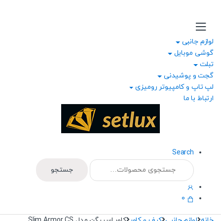
Ski
Ski
t
t
navigatio
conten
لوازم جانبی
گوشی موبایل
تبلت
گجت و پوشیدنی
لپ تاپ و کامپیوتر رومیزی
ارتباط با ما
Search
جستجو
جستجو
برای:
0
خانه
لوازم جانبی
کیف و کاور
کاور اسپیگن مدل Slim Armor CS