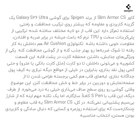
کاور Slim Armor CS از برند Spigen برای گوشی Galaxy S26 Ultra یک
گزینه کاربردی و مقاومه که بیشتر روی ترکیب محافظت و راحتی
استفاده تمرکز داره. این قاب از دو لایه مختلف ساخته شده؛ ترکیبی از
پلی‌کربنات سخت و TPU نرم که باعث میشه در برابر ضربه و افتادن،
مقاومت خوبی داشته باشه. تکنولوژی Air Cushion هم داخلش به کار
رفته تا شوک ضربه‌ها رو بهتر جذب کنه و از گوشی محافظت کنه. یکی از
ویژگی‌های جذابش، داشتن محفظه کارت در پشت قابه. این قسمت
کشوییه و می‌تونی داخلش تا دو کارت (مثل کارت بانکی یا مترو) و حتی
کمی پول نقد بذاری، بنابراین در خیلی از مواقع دیگه نیازی به کیف پول
جداگانه نداری. لبه‌های قاب هم کمی برجسته طراحی شدن تا از
صفحه‌نمایش و دوربین در برابر خط و خش محافظت کنن. این موضوع
وقتی گوشی رو روی سطح صاف می‌ذاری خیلی به درد می‌خوره. از طرف
دیگه، این قاب با S Pen کاملاً سازگاره، اما یک نکته مهم اینه که از شارژ
بی‌سیم پشتیبانی نمی‌کنه. در کل، Slim Armor CS یه قاب مقاوم و
چندکاره‌ست که برای استفاده روزمره و کسایی که دنبال سادگی و کاربردی
بودن هستن، انتخاب مناسبیه.