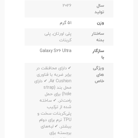
سال
2026
تولید
وزن
51 گرم
ساختار
پلی اورتان, پلی
بدنه
کربنات
سازگار
Galaxy S26 Ultra
با
ویژگی
✔ دارای محافظت در
های
برابر ضربه با فناوری
خاص
Air Cushion, ✔ دارای
محل بند (strap
hole) برای حمل
راحت‌تر, ✔ ساخته
شده از ترکیب
پلی‌کربنات سخت و
TPU نرم برای دوام
بیشتر, ✔ لبه‌های
برجسته برای