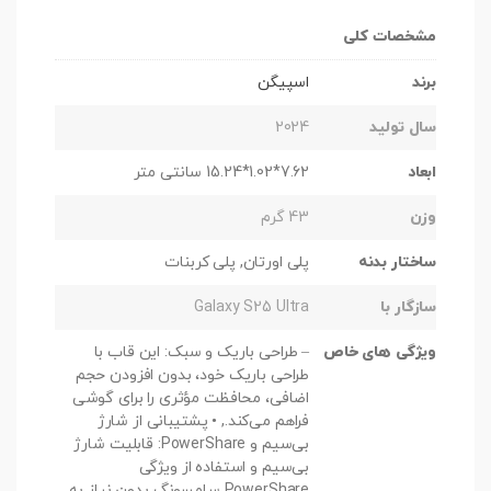
مشخصات کلی
برند
اسپیگن
سال تولید
2024
ابعاد
7.62*1.02*15.24 سانتی متر
وزن
43 گرم
ساختار بدنه
پلی اورتان, پلی کربنات
سازگار با
Galaxy S25 Ultra
ویژگی های خاص
– طراحی باریک و سبک: این قاب با
طراحی باریک خود، بدون افزودن حجم
اضافی، محافظت مؤثری را برای گوشی
فراهم می‌کند., • پشتیبانی از شارژ
بی‌سیم و PowerShare: قابلیت شارژ
بی‌سیم و استفاده از ویژگی
PowerShare سامسونگ بدون نیاز به