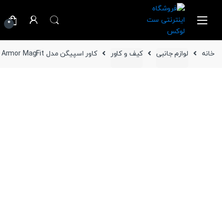
Ski
Ski
t
t
0
navigatio
conten
خانه
لوازم جانبی
کیف و کاور
کاور اسپیگن مدل Rugged Armor MagFit گوشی سامسونگ Galaxy S25 Ultra