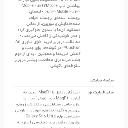
برداشتن قاب.Mobile Fun+۲Mobile
Fun+۲Mobile Fun+۲, • لبه‌های
برجسته: لبه‌های برجسته اطراف
صفحه‌نمایش و دوربین، از تماس
مستقیم آن‌ها با سطوح جلوگیری کرده
و خطر خراشیدگی را کاهش می‌دهد., •
محافظت در برابر ضربه: دارای فناوری Air
Cushion™ در گوشه‌ها برای جذب و
کاهش ضربه‌ها و همچنین لایه‌ای از فوم
جذب ضربه برای محافظت بیشتر در برابر
سقوط‌های ناگهانی.
صفحه نمایش
سایر قابلیت ها
• سازگاری کامل با MagFit: مجهز به
فناوری MagFit برای اتصال آسان به
لوازم جانبی مغناطیسی مانند شارژرهای
بی‌سیم و نگهدارنده‌های خودرو., • طراحی
اختصاصی برای Galaxy S۲۵ Ultra :
برش‌های دقیق برای دسترسی آسان به