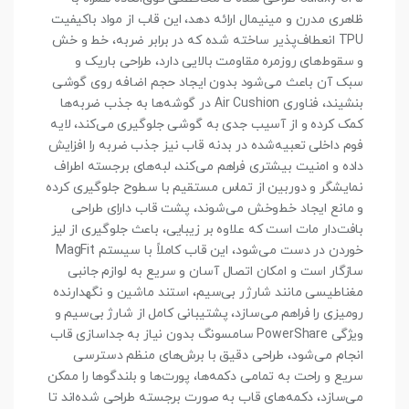
ظاهری مدرن و مینیمال ارائه دهد، این قاب از مواد باکیفیت
TPU انعطاف‌پذیر ساخته شده که در برابر ضربه، خط‌ و خش
و سقوط‌های روزمره مقاومت بالایی دارد، طراحی باریک و
سبک آن باعث می‌شود بدون ایجاد حجم اضافه روی گوشی
بنشیند، فناوری Air Cushion در گوشه‌ها به جذب ضربه‌ها
کمک کرده و از آسیب جدی به گوشی جلوگیری می‌کند، لایه
فوم داخلی تعبیه‌شده در بدنه قاب نیز جذب ضربه را افزایش
داده و امنیت بیشتری فراهم می‌کند، لبه‌های برجسته اطراف
نمایشگر و دوربین از تماس مستقیم با سطوح جلوگیری کرده
و مانع ایجاد خط‌وخش می‌شوند، پشت قاب دارای طراحی
بافت‌دار مات است که علاوه بر زیبایی، باعث جلوگیری از لیز
خوردن در دست می‌شود، این قاب کاملاً با سیستم MagFit
سازگار است و امکان اتصال آسان و سریع به لوازم جانبی
مغناطیسی مانند شارژر بی‌سیم، استند ماشین و نگهدارنده
رومیزی را فراهم می‌سازد، پشتیبانی کامل از شارژ بی‌سیم و
ویژگی PowerShare سامسونگ بدون نیاز به جداسازی قاب
انجام می‌شود، طراحی دقیق با برش‌های منظم دسترسی
سریع و راحت به تمامی دکمه‌ها، پورت‌ها و بلندگوها را ممکن
می‌سازد، دکمه‌های قاب به صورت برجسته طراحی شده‌اند تا