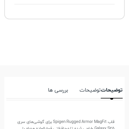
توضیحات
توضیحات
بررسی ها
قاب Spigen Rugged Armor MagFit برای گوشی‌های سری
Galaxy S25 طراحی شده تا محافظتی فوق‌العاده همراه با