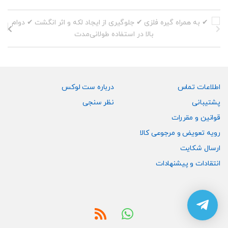
می
می
باشد.
باشد.
گزینه
گزینه
ها
ها
ممکن
ممکن
است
است
در
در
صفحه
صفحه
اطلاعات تماس
درباره ست لوکس
محصول
محصول
پشتیبانی
نظر سنجی
انتخاب
انتخاب
قوانین و مقررات
شوند
شوند
رویه تعویض و مرجوعی کالا
ارسال شکایت
انتقادات و پیشنهادات