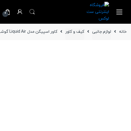
Ski
Ski
t
t
0
navigatio
conten
خانه
لوازم جانبی
کیف و کاور
کاور اسپیگن مدل Liquid Air گوشی سامسونگ Galaxy S26 Ultra