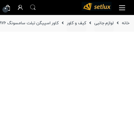
Ski
Ski
0
t
t
navigatio
conten
خانه
لوازم جانبی
کیف و کاور
کاور اسپیگن تبلت سامسونگ Galaxy Tab S7 Plus T970/T975/T976 مدل Tough Armor Pro