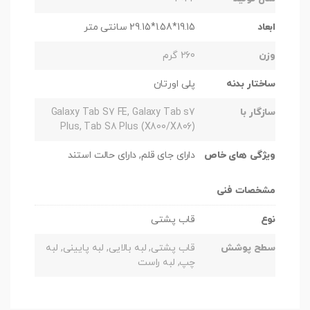
ابعاد
‎29.15*1.58*19.15 سانتی متر
وزن
260 گرم
ساختار بدنه
پلی اورتان
سازگار با
Galaxy Tab S7 FE, Galaxy Tab s7
Plus, Tab S8 Plus (X800/X806)
ویژگی های خاص
دارای جای قلم, دارای حالت استند
مشخصات فنی
نوع
قاب پشتی
سطح پوشش
قاب پشتی, لبه بالایی, لبه پایینی, لبه
چپ, لبه راست