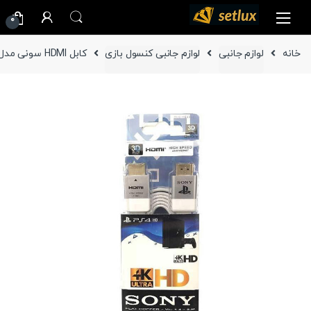
Ski
Ski
0
t
t
navigatio
conten
خانه
لوازم جانبی
لوازم جانبی کنسول بازی
کابل HDMI سونی مدل 4K Ultra با طول کابل 2 متری ( اصلی )