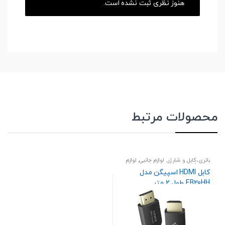
هنوز نظری ثبت نشده است.
محصولات مرتبط
باتری،کابل و شارژر
,
لوازم جانبی
,
لوازم
جانبی کنسول بازی
کابل HDMI اسپیگن مدل
EB20HH طول 2 متر