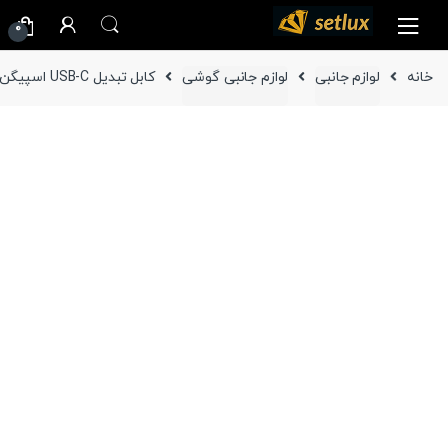
Ski
Ski
0
t
t
navigatio
conten
خانه
لوازم جانبی
لوازم جانبی گوشی
کابل تبدیل USB-C اسپیگن مدل EB6010CC طول 1 متر