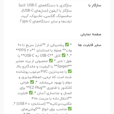
سازگار با
سازگاری با دستگاه‌های USB-C: کاملاً
سازگار با آیفون (مدل‌های USB-C)،
سامسونگ گلکسی، مک‌بوک، آیپد،
تبلت‌ها و سایر دستگاه‌های Type-C.
صفحه نمایش
سایر قابلیت ها
*
پشتیبانی از **شارژ سریع تا ۶۰
وات** همراه با استاندارد **PPS ۲.۰**
*, *
کابل **USB-C به USB-C** با
طول ۱ متر, *
محصولی از برند معتبر
**Spigen** با کیفیت و ماندگاری بالا,
با جدیدترین PVC مرغوب پوشانده
شده است که نرمی، انعطاف‌پذیری و
دوام را بهبود می‌بخشد. *,
طراحی
کانکتور با فناوری **EZ-Plug** برای
اتصال و جداسازی آسان *,
قابلیت
**انتقال داده با سرعت ۴۸۰
مگابیت‌برثانیه** (استاندارد USB ۲.۰) *,
مناسب برای انواع **گوشی‌های