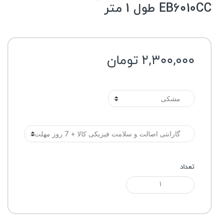
EB6010CC طول 1 متر
۲,۳۰۰,۰۰۰
تومان
رنگ
گارانتی
تعداد