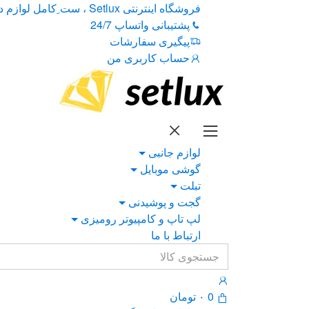
Ski
Ski
فروشگاه اینترنتی Setlux ، ست ِکامل لوازم دیجیتال
t
t
پشتیبانی واتساپ 24/7
navigatio
conten
پیگیری سفارشات
حساب کاربری من
لوازم جانبی
گوشی موبایل
تبلت
گجت و پوشیدنی
لپ تاپ و کامپیوتر رومیزی
ارتباط با ما
Search
for:
0
۰
تومان