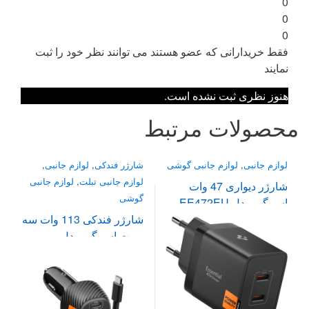
0
0
0
فقط خریدارانی که عضو هستند می توانند نظر خود را ثبت
نمایند
هنوز نظری ثبت نشده است.
محصولات مرتبط
لوازم جانبی
,
لوازم جانبی گوشی
شارژر فندکی
,
لوازم جانبی
,
لوازم جانبی تبلت
,
لوازم جانبی
شارژر دیواری 47 وات
گوشی
اسپیگن مدل EE472EU
شارژر فندکی 113 وات سه
پورت اسپیگن مدل
EV1133 به همراه کابل
تبدیل USB‑C