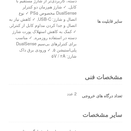
دسته، کاربردی‌تر از شارژ مستقیم با
کابل, ✓ شارژ هم‌زمان دو کنترلر
DualSense مخصوص PS۵ ✓ نوع
اتصال و شارژ: USB-C, ✓ کاهش نیاز به
سایر قابلیت ها
اتصال و جدا کردن مداوم کابل از کنترلر,
✓ کمک به کاهش استهلاک پورت شارژ
دسته در استفاده روزمره, ✓ مناسب
برای کنترلرهای بی‌سیم DualSense
پلی‌استیشن ۵, ✓ ورودی برق داک
شارژ: ۵V / ۲A
مشخصات فنی
2 عدد
تعداد درگاه های خروجی
سایر مشخصات