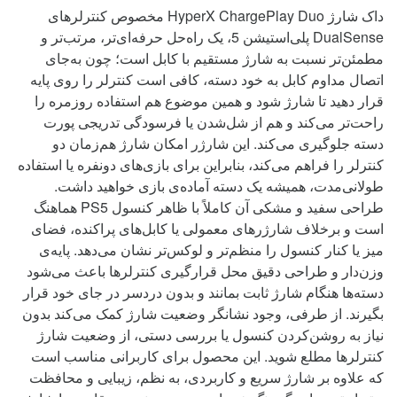
داک شارژ HyperX ChargePlay Duo مخصوص کنترلرهای
DualSense پلی‌استیشن 5، یک راه‌حل حرفه‌ای‌تر، مرتب‌تر و
مطمئن‌تر نسبت به شارژ مستقیم با کابل است؛ چون به‌جای
اتصال مداوم کابل به خود دسته، کافی است کنترلر را روی پایه
قرار دهید تا شارژ شود و همین موضوع هم استفاده روزمره را
راحت‌تر می‌کند و هم از شل‌شدن یا فرسودگی تدریجی پورت
دسته جلوگیری می‌کند. این شارژر امکان شارژ هم‌زمان دو
کنترلر را فراهم می‌کند، بنابراین برای بازی‌های دونفره یا استفاده
طولانی‌مدت، همیشه یک دسته آماده‌ی بازی خواهید داشت.
طراحی سفید و مشکی آن کاملاً با ظاهر کنسول PS5 هماهنگ
است و برخلاف شارژرهای معمولی یا کابل‌های پراکنده، فضای
میز یا کنار کنسول را منظم‌تر و لوکس‌تر نشان می‌دهد. پایه‌ی
وزن‌دار و طراحی دقیق محل قرارگیری کنترلرها باعث می‌شود
دسته‌ها هنگام شارژ ثابت بمانند و بدون دردسر در جای خود قرار
بگیرند. از طرفی، وجود نشانگر وضعیت شارژ کمک می‌کند بدون
نیاز به روشن‌کردن کنسول یا بررسی دستی، از وضعیت شارژ
کنترلرها مطلع شوید. این محصول برای کاربرانی مناسب است
که علاوه بر شارژ سریع و کاربردی، به نظم، زیبایی و محافظت