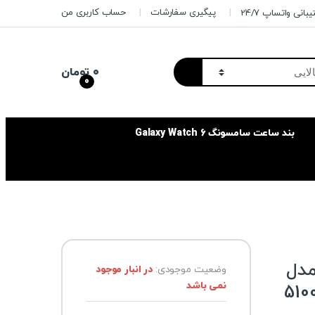
پیگیری سفارشات
حساب کاربری من
بانی واتساپ 24/7
۰
تومان
0
بند ساعت سامسونگ Galaxy Watch 6
مدل
وضعیت موجودی:
در انبار موجود
نمی باشد
EB-PG950CSE ظرفیت 5100