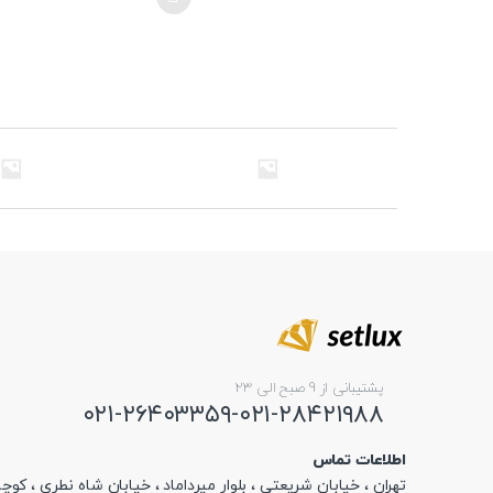
این
محصول
دارای
انواع
مختلفی
می
باشد.
گزینه
ها
ممکن
است
در
صفحه
محصول
انتخاب
شوند
پشتیبانی از 9 صبح الی 23
۰۲۱-۲۶۴۰۳۳۵۹-۰۲۱-۲۸۴۲۱۹۸۸
اطلاعات تماس
تهران ، خیابان شریعتی ، بلوار میرداماد ، خیابان شاه نطری ، کوچه