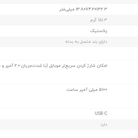
132.3×74.2×13.8 میلی‌متر
151.3 گرم
پلاستیک
دارای بند متصل به بدنه
امکان شارژ کردن سریع‌تر موبایل (با شدت‌جریان 2.0 آمپر و بالاتر)
5100 میلی آمپر ساعت
USB-C
دارد