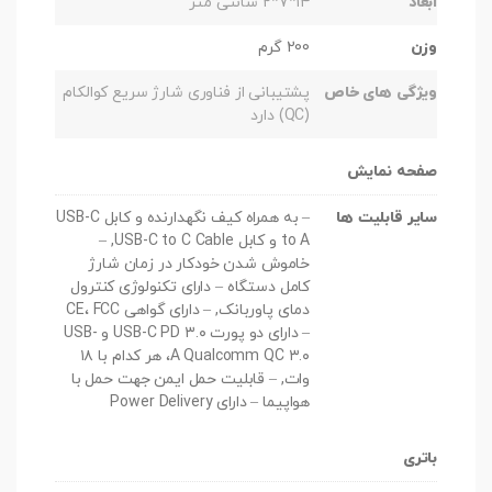
ابعاد
۱۴*۷*۲ سانتی متر
وزن
200 گرم
ویژگی های خاص
پشتیبانی از فناوری شارژ سریع کوالکام
(QC) دارد
صفحه نمایش
سایر قابلیت ها
– به همراه کیف نگهدارنده و کابل USB-C
to A و کابل USB-C to C Cable, –
خاموش شدن خودکار در زمان شارژ
کامل دستگاه – دارای تکنولوژی کنترول
دمای پاوربانک, – دارای گواهی CE، FCC
– دارای دو پورت USB-C PD ۳.۰ و USB-
A Qualcomm QC ۳.۰، هر کدام با ۱۸
وات, – قابلیت حمل ایمن جهت حمل با
هواپیما – دارای Power Delivery
باتری