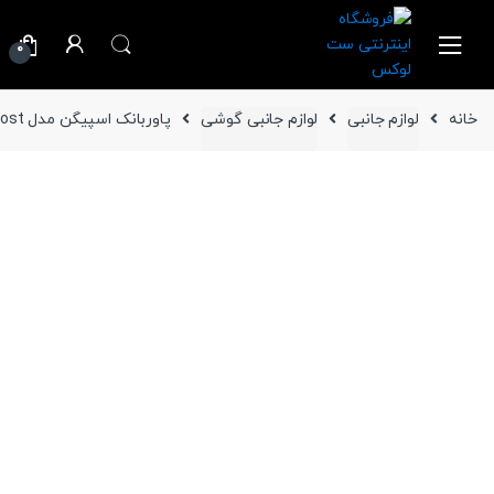
Ski
Ski
t
t
0
navigatio
conten
خانه
لوازم جانبی
لوازم جانبی گوشی
پاوربانک اسپیگن مدل PocketBoost ظرفیت 10000 میلی آمپر