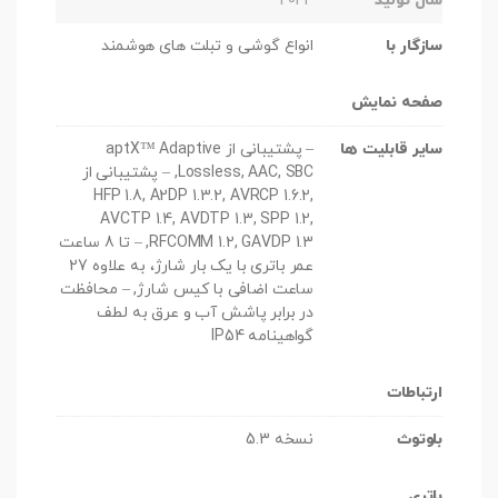
سال تولید
2024
سازگار با
انواع گوشی و تبلت های هوشمند
صفحه نمایش
سایر قابلیت ها
– پشتیبانی از aptX™ Adaptive
Lossless, AAC, SBC, – پشتیبانی از
HFP 1.8, A2DP 1.3.2, AVRCP 1.6.2,
AVCTP 1.4, AVDTP 1.3, SPP 1.2,
RFCOMM 1.2, GAVDP 1.3, – تا 8 ساعت
عمر باتری با یک بار شارژ، به علاوه 27
ساعت اضافی با کیس شارژ, – محافظت
در برابر پاشش آب و عرق به لطف
گواهینامه IP54
ارتباطات
بلوتوث
نسخه 5.3
باتری