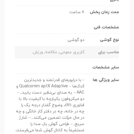
مدت زمان پخش
8 ساعت
مشخصات فنی
نوع گوشی
دو گوشی
مناسب برای
کاربری عمومی, مکالمه, ورزش
سایر مشخصات
سایر ویژگی ها
– با درایورهای قدرتمند و جدیدترین
کدک‌ها – Qualcomm aptX Adaptive و
AAC – به صدای بی‌نظیر دست یابید., –
دو میکروفون یکپارچه با کیفیت بالا با
فناوری cVc، وضوح گفتار درجه یک را
چه در خانه، چه در دفتر کار خانگی و چه
در حال حرکت تضمین می‌کنند., – شارژ
سریع, – طراحی گوش باز، صدا را
مستقیماً به کانال گوش شما می‌فرستد،