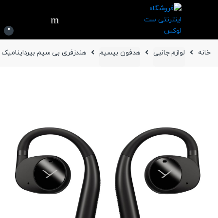
Ski
Ski
t
t
navigatio
conten
0
خانه
لوازم جانبی
هدفون بیسیم
هندزفری بی سیم بیرداینامیک مدل  200