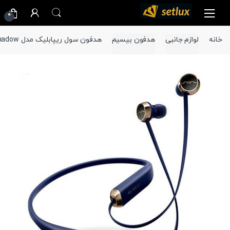
Ski
Ski
0
t
t
navigatio
conten
خانه
لوازم جانبی
هدفون بیسیم
هدفون سول ریپابلیک مدل Shadow