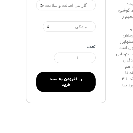
اند
ند گوشی،
یم را
رنگ
و
رمغان
سنهایزر
تعداد
ون است.
ستم‌هایی
دفون
ه هم
HD 250BT می‌تواند تا
افزودن به سبد
شعاع 10 متر به شما سرویس دهد. این هدفون می‌تواند با 3
خرید
ت انرژی مورد نیاز