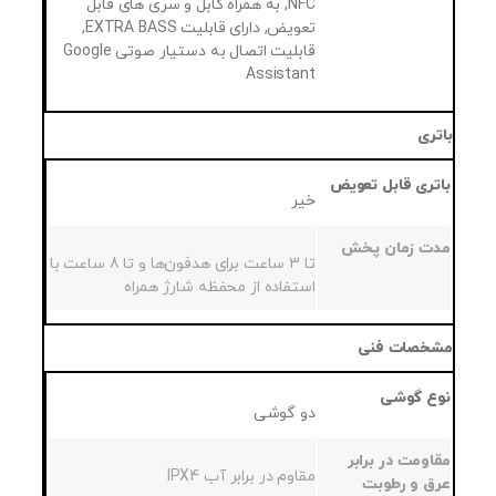
NFC, به همراه کابل و سری های قابل
تعویض, دارای قابلیت EXTRA BASS,
قابلیت اتصال به دستیار صوتی Google
Assistant
باتری
باتری قابل تعویض
خیر
مدت زمان پخش
تا 3 ساعت برای هدفون‌ها و تا 8 ساعت با
استفاده از محفظه شارژ همراه
مشخصات فنی
نوع گوشی
دو گوشی
مقاومت در برابر
مقاوم در برابر آب IPX4
عرق و رطوبت