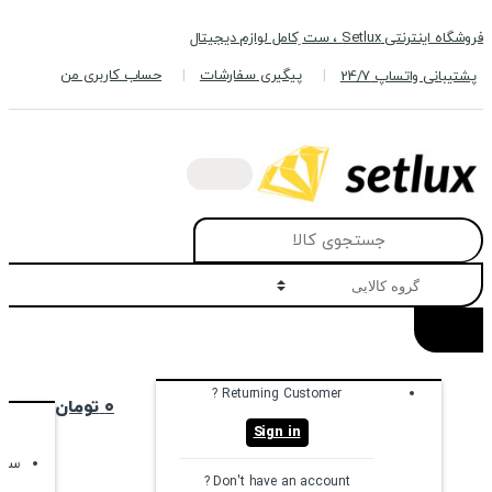
Skip
Skip
فروشگاه اینترنتی Setlux ، ست ِکامل لوازم دیجیتال
to
to
navigation
content
پیگیری سفارشات
حساب کاربری من
پشتیبانی واتساپ 24/7
Search
for:
Returning Customer ?
۰
تومان
Sign in
سبد
Don't have an account ?