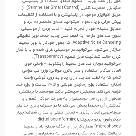
طول روز لذت ببرید. – تنظیم صدا با استفاده از اپلیکیشن
سنهایزر اسمارت کنترل (Sennheiser Smart Control): از
طریق اکولایزر موجود در اپلیکیشن و با استفاده از تنظیمات
پیش فرض و یا دلخواه, میتوانید صدای منحصر به فرد و
مطابق سلیقه خود را تجربه کنید. – لذت بردن از موسیقی
بدون صداهای مزاحم: به لطف نسل جدید حذف نویز تطبیقی
Adaptive Noise Canceling، که بطور خودکار با نویز محیط
سازگار می‌شود, می‌توانید در موسیقی غرق شده و یا با فعال
کردن حالت شفافیت قابل تنظیم (Transparency)،
می‌توانید دوباره صداهای محیط را بشنوید. – راحتی فوق
العاده هنگام استفاده و عمر باتری طولانی: وزن کم, طراحی
تاشو که به لطف هد بند دارای پد و پد روی گوشی راحت
امکان استفاده برای زمانهای طولانی و تا 60 ساعت را برای شما
فراهم می کند. همچنین سیستم مکث هوشمند با برداشتن
هدفون از روی سر, موسیقی را به‌ صورت خودکار قطع و با
گذاشتن آن مجدداً پخش می کند تا در مصرف باتری حداکثر
صرفه‌جویی انجام پذیرد. – تماس‌ تلفنی با صدای شفاف: چهار
میکروفون پرتو دیجیتال(digital beamforming
microphones) صدای کاربر را با حذف صدای باد و محیط
دریافت نموده و با امکان دسترسی به دستیارهای صوتی,