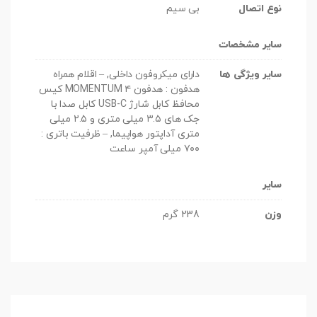
نوع اتصال
بی سیم
سایر مشخصات
سایر ویژگی ها
دارای میکروفون داخلی, – اقلام همراه
هدفون : هدفون MOMENTUM ۴ کیس
محافظ کابل شارژ USB-C کابل صدا با
جک های ۳.۵ میلی متری و ۲.۵ میلی
متری آداپتور هواپیما, – ظرفیت باتری :
۷۰۰ میلی آمپر ساعت
سایر
وزن
238 گرم