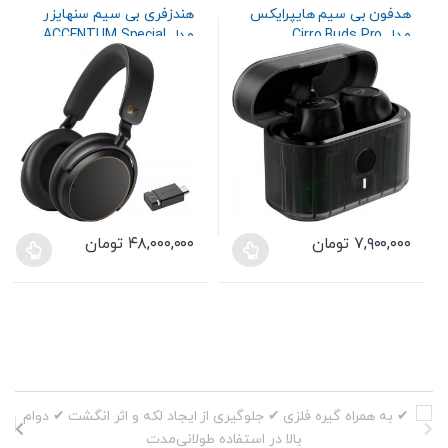
هندزفری،هدست و اسپیکر
هندزفری،هدست و اسپیکر
هدفون بی سیم هایپرایکس
هندزفری بی سیم سنهایزر
مدل Cirro Buds Pro
مدل ACCENTUM Special
Edition
۷,۹۰۰,۰۰۰
تومان
۴۸,۰۰۰,۰۰۰
تومان
این
این
محصول
محصول
دارای
دارای
انواع
انواع
مختلفی
مختلفی
می
می
باشد.
باشد.
گزینه
گزینه
ها
ها