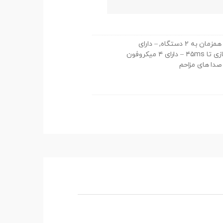
– بسیار سبک یا وزن ۴.۲ گرم برای هد ایربادز – قابلیت اتصال همزمان به ۲ دستگاه, – دارای
طراحی شیک و ۴ چراغ RGB – تاخییر در انتقال صدا در حالت بازی تا ۴۵ms – دارای ۴ میکروفون
صدا های مزاحم