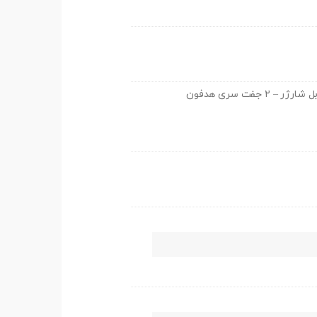
دارای Noise Cancelling Microphone, اقلام همراه هدفون : کابل شارژر – ۲ جفت سری هدفون