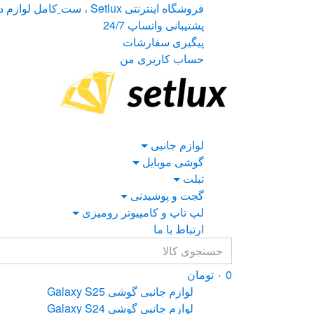
Ski
Ski
فروشگاه اینترنتی Setlux ، ست ِکامل لوازم دیجیتال
t
t
پشتیبانی واتساپ 24/7
navigatio
conten
پیگیری سفارشات
حساب کاربری من
لوازم جانبی
گوشی موبایل
تبلت
گجت و پوشیدنی
لپ تاپ و کامپیوتر رومیزی
ارتباط با ما
Search
for:
0
۰
تومان
لوازم جانبی گوشی Galaxy S25
لوازم جانبی گوشی Galaxy S24