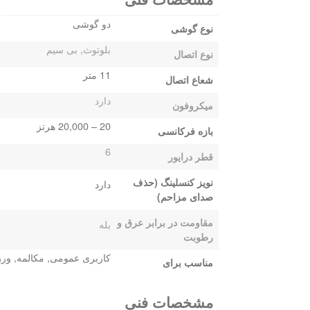
دو گوشی
نوع گوشی
بلوتوث, بی سیم
نوع اتصال
11 متر
شعاع اتصال
دارد
میکروفون
20 – 20,000 هرتز
بازه فرکانسی
6
قطر درایور
نویز کنسلینگ (حذف
دارد
صدای مزاحم)
مقاومت در برابر عرق و
بله
رطوبت
کاربری عمومی, مکالمه, و
مناسب برای
مشخصات فنی