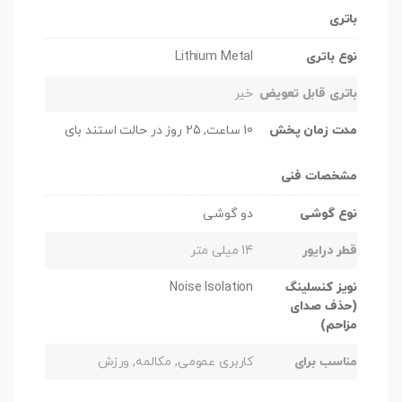
باتری
نوع باتری
Lithium Metal
باتری قابل تعویض
خیر
مدت زمان پخش
10 ساعت, 25 روز در حالت استند بای
مشخصات فنی
نوع گوشی
دو گوشی
قطر درایور
14 میلی متر
نویز کنسلینگ
Noise Isolation
(حذف صدای
مزاحم)
مناسب برای
کاربری عمومی, مکالمه, ورزش