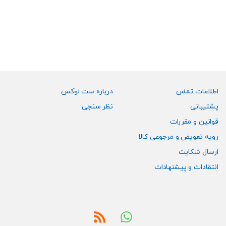
دارای
دارای
انواع
انواع
مختلفی
مختلفی
می
می
باشد.
باشد.
گزینه
گزینه
ها
ها
ممکن
ممکن
اطلاعات تماس
درباره ست لوکس
است
است
پشتیبانی
نظر سنجی
در
در
قوانین و مقررات
صفحه
صفحه
رویه تعویض و مرجوعی کالا
محصول
محصول
انتخاب
انتخاب
ارسال شکایت
شوند
شوند
انتقادات و پیشنهادات