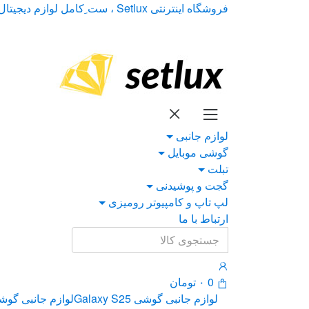
Ski
Ski
فروشگاه اینترنتی Setlux ، ست ِکامل لوازم دیجیتال
t
t
navigatio
conten
لوازم جانبی
گوشی موبایل
تبلت
گجت و پوشیدنی
لپ تاپ و کامپیوتر رومیزی
ارتباط با ما
Search
for:
0
۰
تومان
لوازم جانبی گوشی Galaxy S25
لوازم جانبی گوشی xy S24