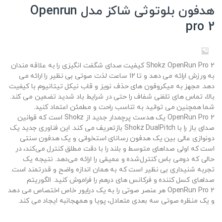
هدفون بلوتوثی شاکز مدل Openrun
pro 2
Shokz OpenRun Pro 2 کیفیت صدای شگفت انگیزی را به علاقه مندان
به ورزش ارائه می دهد و تا 12 ساعت لذت صوتی بی نظیر را ارائه می
دهد. مجهز به میکروفون های حذف نویز و قاب نیکل تیتانیوم با کیفیت
بالا، تماس های تلفنی شفاف را حتی در شرایط باد شدید تضمین می کند.
شما همچنین می توانید به تناسب راحت و مطمئن اعتماد کنید.
OpenRun Pro 2 یک هدست پرچمدار جدید از Shokz است که قوانین
صدای باز را با Shokz DualPitch بازتعریف می کند. این فناوری جدید یک
دونوازی عالی بین یک هدفون رسانای استخوانی و یک هدفون سنتی
است که اولی صداهای متوسط ​​و بلند را با دقت مطلق کنترل می‌کند، در
حالی که دومی باس کنترل‌شده و عمیقی را ارائه می‌دهد. نتیجه یک
تجربه شنیداری بی نظیر است که به همان اندازه واضح و قدرتمند است.
صداهای کسل کننده و فرکانس های درهم را فراموش کنید. الگوریتم
OpenRun Pro 2 هر عنصر صوتی را به یک درایور خاص اختصاص می دهد
و یک منظره صوتی سه بعدی متعادل، پویا و همهجانبه ایجاد می کند.