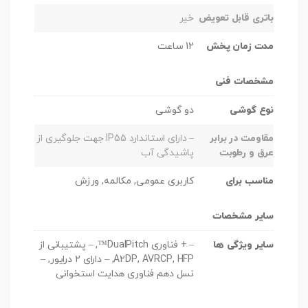
باتری قابل تعویض
خیر
مدت زمان پخش
12 ساعت
مشخصات فنی
نوع گوشی
دو گوشی
مقاومت در برابر
– دارای استاندارد IP55 جهت جلوگیری از
عرق و رطوبت
پاشیدگی آب
مناسب برای
کاربری عمومی, مکالمه, ورزش
سایر مشخصات
سایر ویژگی ها
– + فناوری DualPitch™, – پشتیبانی از
A2DP, AVRCP, HFP, – دارای ۲ درایور, –
نسل دهم فناوری هدایت استخوانی