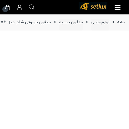
Ski
Ski
0
t
t
navigatio
conten
خانه
لوازم جانبی
هدفون بیسیم
هدفون بلوتوثی شاکز مدل Openrun pro 2