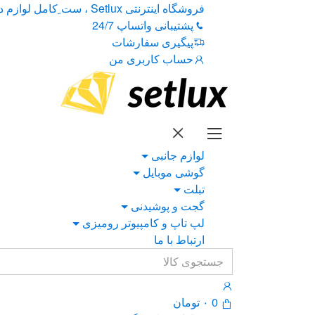
Ski
Ski
فروشگاه اینترنتی Setlux ، ست ِکامل لوازم دیجیتال
t
t
پشتیبانی واتساپ 24/7
navigatio
conten
پیگیری سفارشات
حساب کاربری من
لوازم جانبی
گوشی موبایل
تبلت
گجت و پوشیدنی
لپ تاپ و کامپیوتر رومیزی
ارتباط با ما
Search
for:
0
۰
تومان