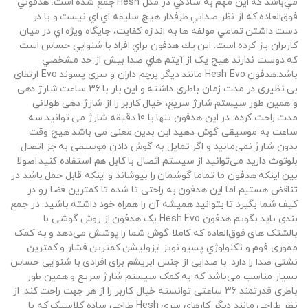
مي‌باشد كه اين مهم به سادگي در مدل Hesh جمع شده است. هدفوني
فوق‌العاده كه از نظر صدايي طرفدار هيچ سليقه اي اي نيست و با در
دست داشتن تمامي مولفه ها به اندازه كفايت، جايگاه ويژه اي در ميان
كاربران باز كرده است. اين يك هدفون براي افراد با شنوايي حساس است
كه دوست ندارند هيچ یک از آيتم هاي صدا بيش از حد مشخصي
باشد.هدفون Hesh Evo مانند دیگر پرچم داران و سری پسوند Evo ارتقای
بی نظیری در مدت زمان باطری داشته و این بار با 36 ساعت شارژ دهی
و همین طور سیستم شارژ سریع، خیال کاربر را از شارژ دهی طولانی
مدت راحت کرده. در این هدفون تنها با 10 دقیقه شارژ می توانید سه
ساعت به موسیقی گوش دهید این بدین معنی می باشد هیچ وقت
بدون شارژ نمی‌مانید و اگر تمایل به گوش دادن موسیقی به جز اتصال
بلوتوث دارید می‌توانید از سیستم اتصال با کابل هم استفاده کنید.اصولا
بین اینکه هدفون ما تماما گوشمان را بپوشاند و اینکه قابل حمل باشد در
تناقض هستیم اما این هدفون به راحتی تا شده تا کمترین فضا رو در
کیف شما بگیرد تا بتوانید همیشه آن را همراه خود داشته باشید. در جمع
بندی باید بگویم هدفون Hesh Evo یک هدفون از روش گوشی با
بالشتک های فوق‌العاده که کاملا گوش شما را پوشش می‌دهد و به کمک
مموری فوم و تکنولوژي پسیو نویز ایزولیشن کمترین فشار و کمترین
نشتی صدا را دارد. با صدایی از جنس ابریشم برای افرادی با شنوایی حساس
بسیار مناسب می‌باشد که به کمک سیستم شارژ سریع و همین طور
باطری قدرتمند 36 ساعتی توانسته خیال کاربر را از هر جهت راحت کند. از
نظر طراحی مانند دیگر کارهای سری Hesh طراحی ساده کلاسیک که با