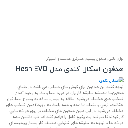
لوازم جانبی
,
هدفون بیسیم
,
هندزفری،هدست و اسپیکر
هدفون اسکال کندی مدل Hesh EVO
توجه كنيد اين هدفون براي گوش هاي حساس مي‌باشد! در دنياي
هدفون‌ها هميشه سليقه كاربران در مورد صدا باعث به وجود آمدن
انتخاب هاي مختلف مي‌شود. علاقه به بيس، علاقه به وضوح صدا، نوع
امكانات، نرمي بالشتك ها همه و همه باعث به وجود آمدن انتخاب هاي
مختلف مي‌شود. در اين ميان هدفون هاي مختلف بر روي مولفه هايي
كار كردند تا بتوانند يك پكيج كامل را فراهم كنند اما خب داشتن همه
مولفه ها با توجه به سليقه هاي شنوايي مختلف كار بسيار پيچيده اي