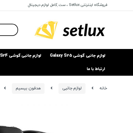
Ski
Ski
فروشگاه اینترنتی Setlux ، ست ِکامل لوازم دیجیتال
t
t
navigatio
conten
Search
for:
لوازم جانبی گوشی Galaxy S25
لوازم جانبی گوشی Galaxy S24
ارتباط با ما
خانه
لوازم جانبی
هدفون بیسیم