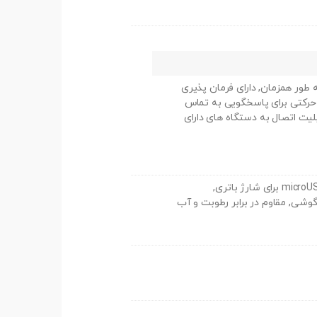
چند دستگاه به طور همزمان, دارای فرمان پذیری
 حرکتی برای پاسخگویی به تماس
, سیستم عامل قابل ارتقا, صدای با کیفیت HD, قابلیت اتصال به دستگاه های دارای
دارای شارژر قابل حمل و شارژ مخصوص ماشین, دارای کابل microUSB برای شارژ باتری,
شی, مقاوم در برابر رطوبت و آب