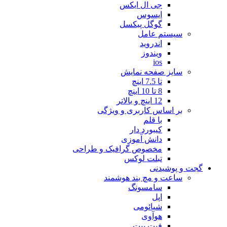
جی ال ایکس
ایسوس
گوگل پیکسل
سیستم عامل
اندروید
ویندوز
ios
سایز صفحه نمایش
تا 7.5 اینچ
8 تا 10 اینچ
12 اینچ و بالاتر
بر اساس کاربری و ویژگی
با قلم
کیبورد دار
دانش آموزی
مخصوص گرافیک و طراحی
تبلت لوکس
گجت و پوشیدنی
ساعت و مچ بند هوشمند
سامسونگ
اپل
شیائومی
هوآوی
فیت بیت