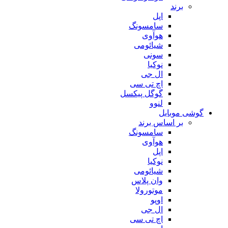
برند
اپل
سامسونگ
هوآوی
شیائومی
سونی
نوکیا
ال جی
اچ تی سی
گوگل پیکسل
لنوو
گوشی موبایل
بر اساس برند
سامسونگ
هوآوی
اپل
نوکیا
شیائومی
وان پلاس
موتورولا
اوپو
ال جی
اچ تی سی