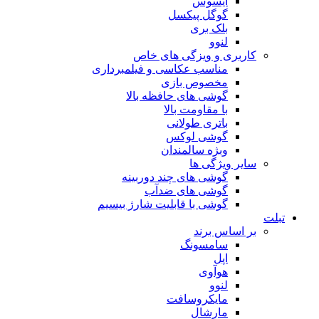
ایسوس
گوگل پیکسل
بلک بری
لنوو
کاربری و ویزگی های خاص
مناسب عکاسی و فیلمبرداری
مخصوص بازی
گوشی های حافظه بالا
با مقاومت بالا
باتری طولانی
گوشی لوکس
وبژه سالمندان
سایر ویژگی ها
گوشی های چند دوربینه
گوشی های ضدآب
گوشی با قابلیت شارژ بیسیم
تبلت
بر اساس برند
سامسونگ
اپل
هوآوی
لنوو
مایکروسافت
مارشال