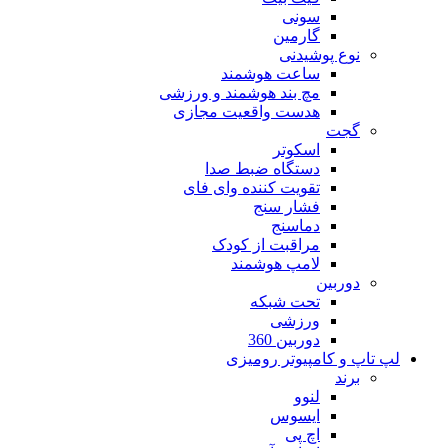
سونی
گارمین
نوع پوشیدنی
ساعت هوشمند
مچ بند هوشمند و ورزشی
هدست واقعیت مجازی
گجت
اسکوتر
دستگاه ضبط صدا
تقویت کننده وای فای
فشار سنج
دماسنج
مراقبت از کودک
لامپ هوشمند
دوربین
تحت شبکه
ورزشی
دوربین 360
لپ تاپ و کامپیوتر رومیزی
برند
لنوو
ایسوس
اچ پی