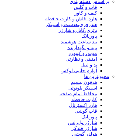
بر اساس دسته بندی
قاب و گلس
کیف و کاور
هارد، فلش و کارت حافظه
هندزفری،هدست و اسپیکر
باتری،کابل و شارژر
پاوربانک
بند ساعت هوشمند
پایه و نگهدارنده
موس و کیبورد
امنیتی و نظارتی
پد و لیبل
لوازم جانبی لوکس
محبوبترین ها
هدفون بیسیم
اسپیکر بلوتوثی
محافظ تمام صفحه
کارت حافظه
هارد اکسترنال
قاب گوشی
پاوربانک
شارژر وایرلس
شارژر فندکی
هولدر گوشی