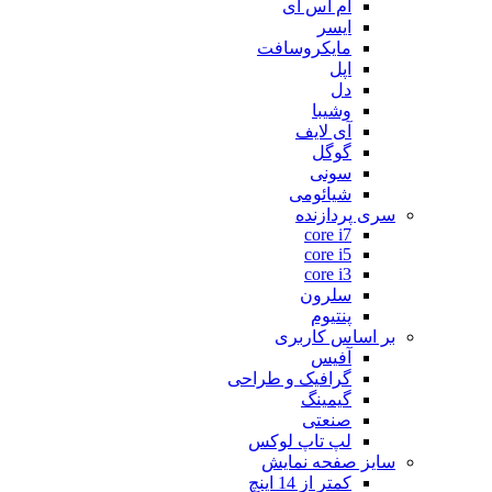
ام اس آی
ایسر
مایکروسافت
اپل
دل
وشیبا
آی لایف
گوگل
سونی
شیائومی
سری پردازنده
core i7
core i5
core i3
سلرون
پنتیوم
بر اساس کاربری
آفیس
گرافیک و طراحی
گیمینگ
صنعتی
لپ تاپ لوکس
سایز صفحه نمایش
کمتر از 14 اینچ