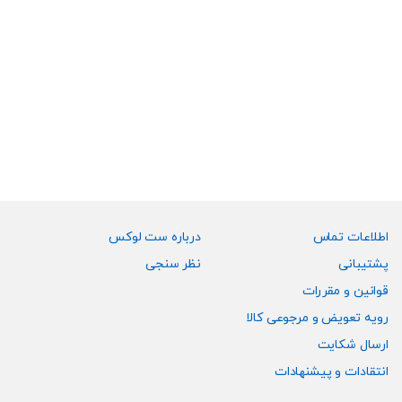
صفحه
صفحه
محصول
محصول
۱۶,۹۹۰,۰۰۰
تومان
این
انتخاب
انتخاب
محصول
شوند
شوند
دارای
انواع
مختلفی
می
باشد.
گزینه
ها
ممکن
اطلاعات تماس
درباره ست لوکس
است
پشتیبانی
نظر سنجی
در
قوانین و مقررات
صفحه
رویه تعویض و مرجوعی کالا
محصول
انتخاب
ارسال شکایت
شوند
انتقادات و پیشنهادات