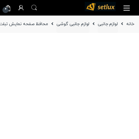
Ski
Ski
0
t
t
navigatio
conten
خانه
لوازم جانبی
لوازم جانبی گوشی
محافظ صفحه نمایش تبلت سامسونگ 2016 P-585