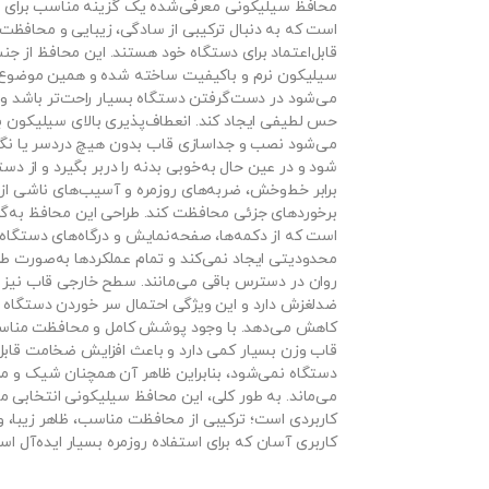
محافظ سیلیکونی معرفی‌شده یک گزینه مناسب برای ا
است که به دنبال ترکیبی از سادگی، زیبایی و محافظت
قابل‌اعتماد برای دستگاه خود هستند. این محافظ از ج
سیلیکون نرم و باکیفیت ساخته شده و همین موضوع
می‌شود در دست‌گرفتن دستگاه بسیار راحت‌تر باشد 
حس لطیفی ایجاد کند. انعطاف‌پذیری بالای سیلیکون 
می‌شود نصب و جداسازی قاب بدون هیچ دردسر یا نگرا
شود و در عین حال به‌خوبی بدنه را دربر بگیرد و از دست
برابر خط‌وخش، ضربه‌های روزمره و آسیب‌های ناشی از
برخوردهای جزئی محافظت کند. طراحی این محافظ به‌گو
است که از دکمه‌ها، صفحه‌نمایش و درگاه‌های دستگاه
محدودیتی ایجاد نمی‌کند و تمام عملکردها به‌صورت ط
روان در دسترس باقی می‌مانند. سطح خارجی قاب نیز
ضدلغزش دارد و این ویژگی احتمال سر خوردن دستگاه ا
کاهش می‌دهد. با وجود پوشش کامل و محافظت مناس
قاب وزن بسیار کمی دارد و باعث افزایش ضخامت قابل
دستگاه نمی‌شود، بنابراین ظاهر آن همچنان شیک و م
می‌ماند. به طور کلی، این محافظ سیلیکونی انتخابی 
کاربردی است؛ ترکیبی از محافظت مناسب، ظاهر زیبا، و
کاربری آسان که برای استفاده روزمره بسیار ایده‌آل اس