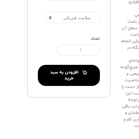
فرادی
گارانتی
نس
 باعث
و سطح آن
باعث
تعداد
نی انجام
گاه در
نه‌ای
 هیچ‌گونه
افزودن به سبد
بیعی و
خرید
 خاصیت
ز دست را
ب، این
‌توجه
رتب باقی
مطمئن و
زن کم و
ت.