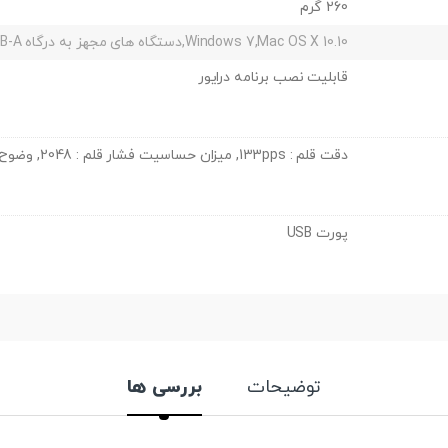
260 گرم
Windows 7,Mac OS X 10.10,دستگاه های مجهز به درگاه USB-A
قابلیت نصب برنامه درایور
دقت قلم : 133pps, میزان حساسیت فشار قلم : 2048, وضوح : 2540 lpi
پورت USB
توضیحات
بررسی ها