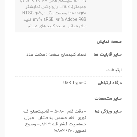
DP۱.۲)، سیستم عامل Chrome ۸۸ (یا
جدیدتر)، Linux, رزولوشن نمایشگر:
۱۹۲۰×۱۰۸۰ وسعت رنگ : NTSC ۹۰%,
۱۲۷% sRGB, ۹۴% Adobe RGB کلید
های میانبر: ۸عدد کلید های میانبر
صفحه نمایش
سایر قابلیت ها
تعداد کلیدهای صفحه : هشت عدد
ارتباطات
درگاه ارتباطی
USB Type-C
سایر مشخصات
سایر ویژگی ها
– دقت قلم : ۵۰۸۰, – قابلیت‌های قلم
نوری : قلم حساس به فشار, – میزان
حساسیت فشار قلم :۸۱۹۲, – وضوح
تصویر : ۱۹۲۰×۱۰۸۰