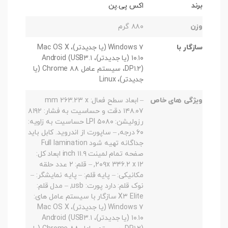
برند
اکس پی.پن
وزن
۸۸۰ گرم
سازگار با
Windows ۷ (یا جدیدتر)، Mac OS X
۱۰.۱۰ (یا جدیدتر)، Android (USB۳.۱
DP۱.۲)، سیستم عامل Chrome ۸۸ (یا
جدیدتر)، Linux
ویژگی های خاص
– ابعاد سطح فعال: mm ۲۶۳.۲۳ x
۱۴۸.۰۷ دقت و حساسیت به فشار: ۸۱۹۲
رزولیشن: LPI ۵۰۸۰ حساسیت به زاویه:
۶۰ درجه, – ساپورت از اندروید. کابل باید
جداگانه تهیه شود Full lamination
صفحه تمام لمینت ۱۱.۹ inch ابعاد کل:
۲۰۹x ۳۴۶.۲ x ۱۲, – قلم: ۲ عدد حلقه
مکانیکی: – پایه قلم: – پایه نمایشگر: –
نوک قلم: دارد پورت: usb, – مدل قلم:
X۳ Elite سازگار با سیستم عامل های:
Windows ۷ (یا جدیدتر)، Mac OS X
۱۰.۱۰ (یا جدیدتر)، Android (USB۳.۱