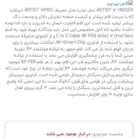
ARTIST 12 2NDGEN نسل جدید مدل معروف ARTIST 12PRO میباشد
که با سرعت قلم بیشتر و کیفیت صفحه نمایش بالاتر و وسعت رنگ
بیشتر تولید شده است. این قلم قابلیت اتصال به اندروید را دارد اما توجه
داشته باشید که کابل مخصوص این مدل باید جداگانه تهیه شود به اسم
C to C Cable XP PEN Artist 12 (2nd Gen) و از کابلهای متفرقه استفاده
نشود. با استفاده از فناوری X3-Smart-Chip، امکانات بیشتری را برای
جریان الهام شما باز می کند. قلم مجهز به تراشه هوشمند X3 تجربه
حسی شما را به طرز چشمگیری افزایش می دهد. با استفاده از تراشه
هوشمند X3، بدون مکانیزم فنر، این قلم بهتر از هر قلم XP-PEN موجود
دیگری عمل می‌کند. تراشه هوشمند X3 اولین تراشه در نوع خود است که
با مکانیزم پردازش سیگنال دیجیتال طراحی شده است. فناوری دیجیتال
پیشرفت بزرگی در طراحی های قبلی آنالوگ است، به این معنی که واضح
ترین و قابل اعتمادترین سیگنال را ارائه می دهد. 3 گرم نیروی فعال
سازی اولیه 10 برابر افزایش حساسیت
وضعیت موجودی:
در انبار موجود نمی باشد