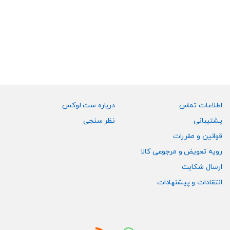
انتخاب
انتخاب
محصول
محصول
شوند
شوند
دارای
دارای
انواع
انواع
مختلفی
مختلفی
می
می
باشد.
باشد.
گزینه
گزینه
ها
ها
ممکن
ممکن
اطلاعات تماس
درباره ست لوکس
است
است
پشتیبانی
نظر سنجی
در
در
قوانین و مقررات
صفحه
صفحه
رویه تعویض و مرجوعی کالا
محصول
محصول
انتخاب
انتخاب
ارسال شکایت
شوند
شوند
انتقادات و پیشنهادات