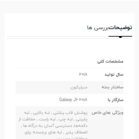
توضیحات
بررسی ها
مشخصات کلی
سال تولید
2018
ساختار بدنه
سیلیکون
سازگار با
Galaxy J6 2018
ویژگی های خاص
پوشش قاب پشتی , لبه بالایی , لبه
پایینی , لبه چپ , لبه راست , حفاظت از
دکمه‌ها, دسترسی آسان به درگاه ها ,
انعطاف پذیر , لبه های برجسته برای
محافظت دوربین