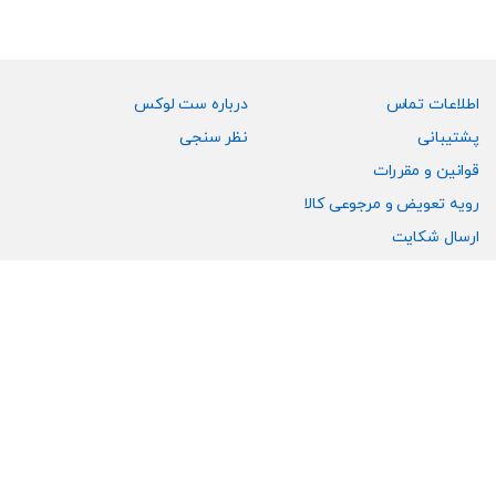
می
در
باشد.
صفحه
گزینه
محصول
ها
انتخاب
ممکن
اطلاعات تماس
درباره ست لوکس
شوند
است
پشتیبانی
نظر سنجی
در
قوانین و مقررات
صفحه
رویه تعویض و مرجوعی کالا
محصول
انتخاب
ارسال شکایت
شوند
انتقادات و پیشنهادات