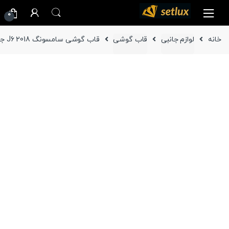
Ski
Ski
0
t
t
navigatio
conten
خانه
لوازم جانبی
قاب گوشی
قاب گوشی سامسونگ J6 2018 جنس سیلیکون ( غیر اصلی )