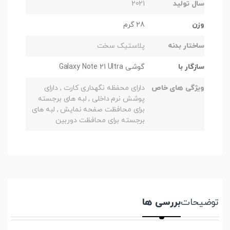
سال تولید
2021
وزن
28 گرم
ساختار بدنه
پلاستیک سخت
سازگار با
گوشی Galaxy Note 21 Ultra
ویژگی های خاص
دارای محفظه نگهداری کارت , دارای
پوشش نرم داخلی , لبه های برجسته
برای محافظت صفحه نمایش , لبه های
برجسته برای محافظت دوربین
توضیحات
بررسی ها