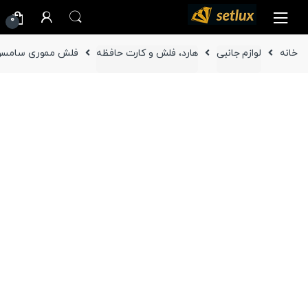
Ski
Ski
0
t
t
navigatio
conten
خانه
لوازم جانبی
هارد، فلش و کارت حافظه
فلش مموری سامسونگ ظرفیت 16 گیگاب