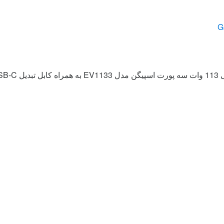
یل USB‑C