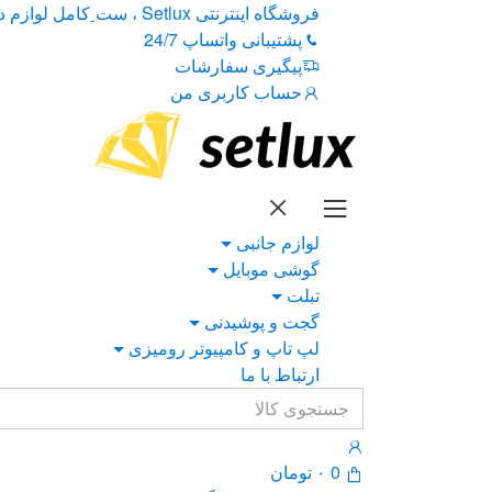
Ski
Ski
فروشگاه اینترنتی Setlux ، ست ِکامل لوازم دیجیتال
t
t
پشتیبانی واتساپ 24/7
navigatio
conten
پیگیری سفارشات
حساب کاربری من
لوازم جانبی
گوشی موبایل
تبلت
گجت و پوشیدنی
لپ تاپ و کامپیوتر رومیزی
ارتباط با ما
Search
for:
0
۰
تومان