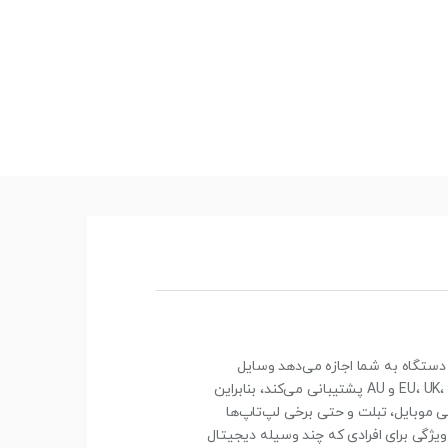
ی‌کنند. این دستگاه به شما اجازه می‌دهد وسایل
الکترونیکی خود را در بسیاری از نقاط جهان بدون نگرانی از تفاوت پریز برق استفاده کنید. این آداپتور از انواع دوشاخه‌های EU، UK، US و AU پشتیبانی می‌کند، بنابراین
۷۰ وات را ارائه می‌دهد که برای شارژ گوشی موبایل، تبلت و حتی برخی لپ‌تاپ‌ها
ان شارژ کنید. این ویژگی برای افرادی که چند وسیله دیجیتال