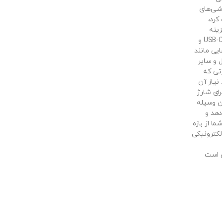
وشی‌های
کرد،
زینه
مناسبی است. این آداپتور از دستگاه‌هایی که با درگاه USB-C و
ایی مانند
 و سایر
تی که
 مورد نیاز آن
ور برای شارژ
ین وسیله
دهد و
ما از بازه
ل الکترونیکی
ارند ممکن است