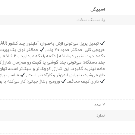
اسپیگن
پلاستیک سخت
تبدیل پریز: می‌تونی ازش به‌عنوان آداپتور چند کشور (EU/UK/US/AU) استفاده کنی,
خروجی کلی: حداکثر حدود ۷۰ وات,
حداکثر توان یک پورت USB‑C: حدود ۳۰ وات
دکمه جهت تغییر دوشاخه ( دکمه را نگه میدارید و ۲ شاخه را تغییر میدهید ),
چند دستگاه: می‌تونی چند گوشی یا گجت رو هم‌زمان شارژ ک
ماده نیترید گالیوم، این شارژر کوچک‌تر و سبک‌تر است، توان 
داغ می‌شود، بنابراین ایمن‌تر و کارآمدتر است.,
مناسب برای 
دارای کیف محافظ,
ورودی ولتاژ جهانی: کار می‌کنه با برق ۱۰۰ تا ۲۴۰
2 عدد
ندارد