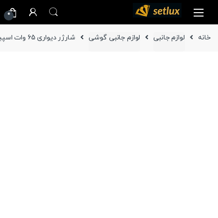
Ski
Ski
0
t
t
navigatio
conten
خانه
لوازم جانبی
لوازم جانبی گوشی
شارژر دیواری 65 وات اسپیگن مدل PE2007EU