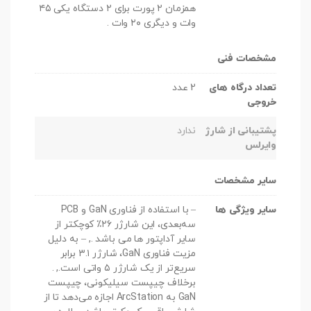
همزمان ۲ پورت برای ۲ دستگاه یکی ۴۵
وات و دیگری ۲۰ وات .
مشخصات فنی
تعداد درگاه های
2 عدد
خروجی
پشتیبانی از شارژ
ندارد
وایرلس
سایر مشخصات
سایر ویژگی ها
– با استفاده از فناوری GaN و PCB
سه‌بعدی، این شارژر ۲۶٪ کوچکتر از
سایر آداپتور ها می باشد ., – به دلیل
مزیت فناوری GaN، شارژر ۳.۱ برابر
سریع‌تر از یک شارژر ۵ واتی است., .
برخلاف چیپست سیلیکونی، چیپست
GaN به ArcStation اجازه می‌دهد تا از