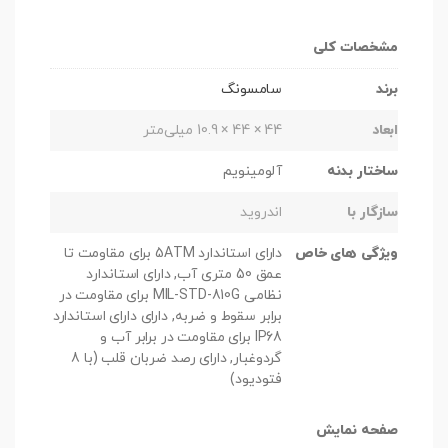
مشخصات کلی
برند
سامسونگ
ابعاد
44 × 44 × 10.9 میلی‌متر
ساختار بدنه
آلومینویم
سازگار با
اندروید
ویژگی های خاص
دارای استاندارد 5ATM برای مقاومت تا
عمق 50 متری آب, دارای استاندارد
نظامی MIL-STD-810G برای مقاومت در
برابر سقوط و ضربه, دارای دارای استاندارد
IP68 برای مقاومت در برابر آب و
گردوغبار, دارای رصد ضربان قلب (با 8
فتودیود)
صفحه نمایش