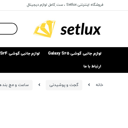
Ski
Ski
فروشگاه اینترنتی Setlux ، ست ِکامل لوازم دیجیتال
t
t
navigatio
conten
Search
for:
لوازم جانبی گوشی Galaxy S25
لوازم جانبی گوشی Galaxy S24
ارتباط با ما
خانه
گجت و پوشیدنی
ساعت و مچ بند 