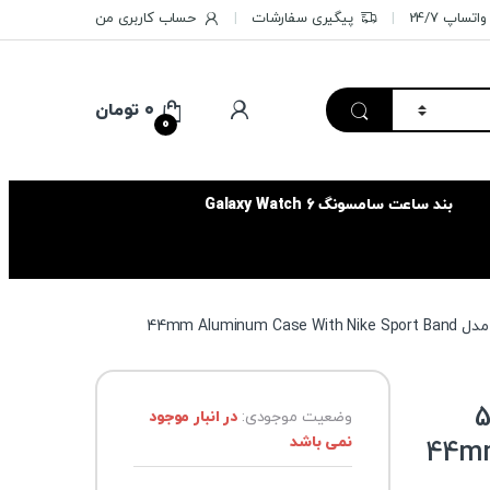
تساپ 24/7
پیگیری سفارشات
حساب کاربری من
۰
تومان
0
بند ساعت سامسونگ Galaxy Watch 6
ت هوشمند اپل واچ سری 5
وضعیت موجودی:
در انبار موجود
نمی باشد
44mm