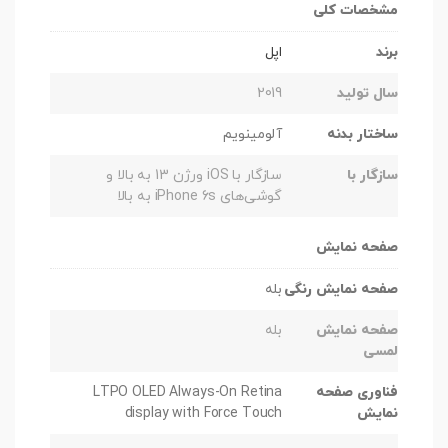
مشخصات کلی
برند
اپل
سال تولید
2019
ساختار بدنه
آلومینویم
سازگار با
سازگار با iOS ورژن 13 به بالا و
گوشی‌های iPhone 6s به بالا
صفحه نمایش
صفحه نمایش رنگی
بله
صفحه نمایش
بله
لمسی
فناوری صفحه
LTPO OLED Always-On Retina
نمایش
display with Force Touch