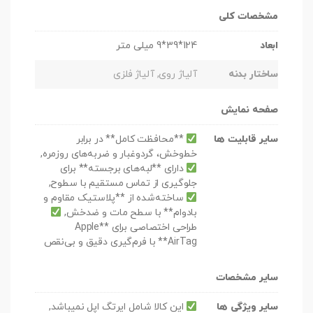
مشخصات کلی
ابعاد
124*39*9 میلی متر
ساختار بدنه
آلیاژ روی, آلیاژ فلزی
صفحه نمایش
سایر قابلیت ها
**محافظت کامل** در برابر
خط‌وخش، گردوغبار و ضربه‌های روزمره,
دارای **لبه‌های برجسته** برای
جلوگیری از تماس مستقیم با سطوح,
ساخته‌شده از **پلاستیک مقاوم و
بادوام** با سطح مات و ضدخش,
طراحی اختصاصی برای **Apple
AirTag** با فرم‌گیری دقیق و بی‌نقص
سایر مشخصات
سایر ویژگی ها
این کالا شامل ایرتگ اپل نمیباشد,