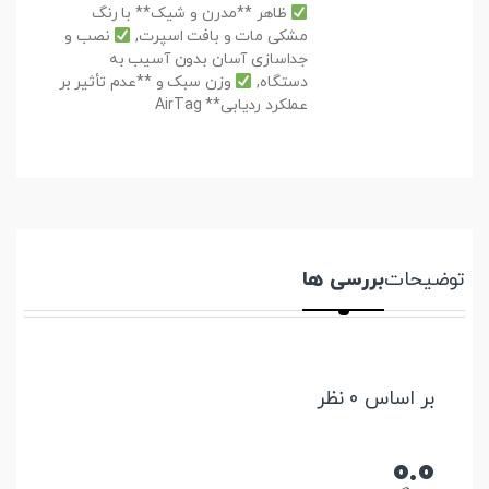
ظاهر **مدرن و شیک** با رنگ
مشکی مات و بافت اسپرت,
نصب و
جداسازی آسان بدون آسیب به
دستگاه,
وزن سبک و **عدم تأثیر بر
عملکرد ردیابی** AirTag
توضیحات
بررسی ها
بر اساس 0 نظر
0.0