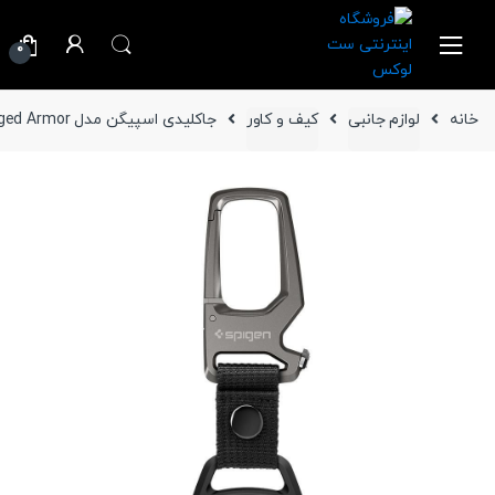
Ski
Ski
t
t
0
navigatio
conten
خانه
لوازم جانبی
کیف و کاور
جاکلیدی اسپیگن مدل Rugged Armor