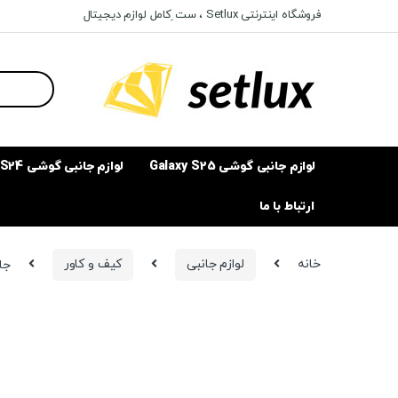
Ski
Ski
فروشگاه اینترنتی Setlux ، ست ِکامل لوازم دیجیتال
t
t
navigatio
conten
Search
for:
لوازم جانبی گوشی Galaxy S25
لوازم جانبی گوشی Galaxy S24
ارتباط با ما
خانه
لوازم جانبی
کیف و کاور
جاک