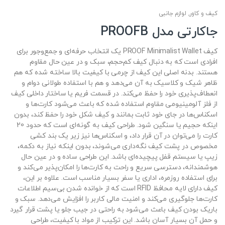
کیف و کاور
,
لوازم جانبی
جاکارتی مدل PROOFB
کیف PROOF Minimalist Wallet یک انتخاب حرفه‌ای و جمع‌وجور برای
افرادی است که به دنبال کیف کم‌حجم، سبک و در عین حال مقاوم
هستند. بدنه اصلی این کیف از چرمی با کیفیت بالا ساخته شده که هم
ظاهر شیک و کلاسیک به آن می‌دهد و هم با استفاده طولانی دوام و
انعطاف‌پذیری خود را حفظ می‌کند. در قسمت فریم یا ساختار داخلی کیف
از فلز آلومینیومی مقاوم استفاده شده که باعث می‌شود کارت‌ها و
اسکناس‌ها در جای خود ثابت بمانند و کیف شکل خود را حفظ کند، بدون
اینکه حجیم یا سنگین شود. طراحی کیف به گونه‌ای است که حدود 20
کارت را می‌توان در آن قرار داد، و اسکناس‌ها نیز زیر یک بند کشی
مخصوص در پشت کیف نگه‌داری می‌شوند، بدون اینکه نیاز به دکمه،
زیپ یا سیستم قفل پیچیده‌ای باشد. این طراحی ساده و در عین حال
هوشمندانه، دسترسی سریع و راحت به کارت‌ها را امکان‌پذیر می‌کند و
برای استفاده روزمره، اداری یا سفر بسیار مناسب است. علاوه بر این،
کیف دارای لایه محافظ RFID است که از خوانده شدن بی‌سیم اطلاعات
کارت‌ها جلوگیری می‌کند و امنیت مالی کاربر را افزایش می‌دهد. سبک و
باریک بودن کیف باعث می‌شود به راحتی در جیب جلو یا پشت قرار گیرد
و حمل آن بسیار آسان باشد. این ترکیب از مواد با کیفیت، طراحی