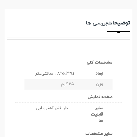
توضیحات
بررسی ها
مشخصات کلی
ابعاد
۹.۱*۵.۶*۰.۸ سانتی‌متر
وزن
25 گرم
صفحه نمایش
سایر
– دارا قفل آهنروبایی
قابلیت
ها
سایر مشخصات