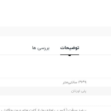
توضیحات
بررسی ها
۹*۶*۱ سانتی‌متر
پلی اورتان
– ضد سرقت ( کسر بی اجازه پول از کارت های درون جاکارتی )