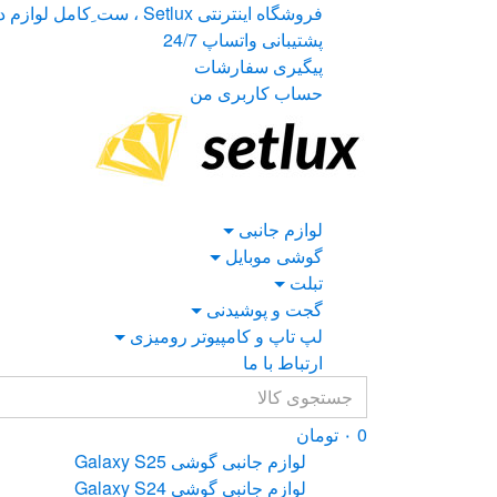
Ski
Ski
فروشگاه اینترنتی Setlux ، ست ِکامل لوازم دیجیتال
t
t
پشتیبانی واتساپ 24/7
navigatio
conten
پیگیری سفارشات
حساب کاربری من
لوازم جانبی
گوشی موبایل
تبلت
گجت و پوشیدنی
لپ تاپ و کامپیوتر رومیزی
ارتباط با ما
Search
for:
0
۰
تومان
لوازم جانبی گوشی Galaxy S25
لوازم جانبی گوشی Galaxy S24