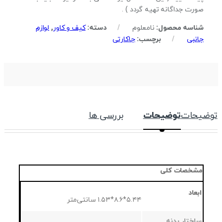
صورت جداگانه تهیه گردد ) .
شناسه محصول:
نامعلوم
دسته:
کیف و کاور
,
لوازم
جانبی
برچسب:
جاکارتی
توضیحات
توضیحات
بررسی ها
مشخصات کلی
ابعاد
۵.۴۴*۸.۶*۱.۵۳ سانتی‌متر
ساختار بدنه