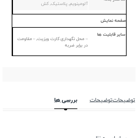
آلومینویم, پلاستیک, کش
صفحه نمایش
سایر قابلیت ها
– محل نگهداری کارت ویزیت, – مقاومت
در برابر ضربه
توضیحات
توضیحات
بررسی ها