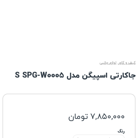
کیف و کاور
,
لوازم جانبی
جاکارتی اسپیگن مدل S ‎SPG-W0005
۷,۸۵۰,۰۰۰
تومان
رنگ