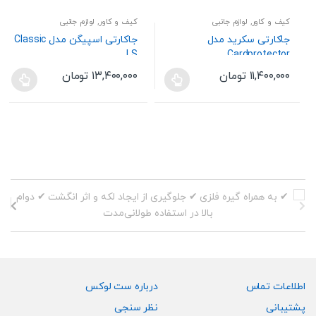
کیف و کاور
,
لوازم جانبی
کیف و کاور
,
لوازم جانبی
جاکارتی سکرید مدل
جاکارتی اسپیگن مدل Classic
LS
Cardprotector
۱۱,۴۰۰,۰۰۰
تومان
۱۳,۴۰۰,۰۰۰
تومان
این
این
محصول
محصول
دارای
دارای
انواع
انواع
مختلفی
مختلفی
می
می
باشد.
باشد.
گزینه
گزینه
ها
ها
ممکن
ممکن
است
است
در
در
صفحه
صفحه
اطلاعات تماس
درباره ست لوکس
محصول
محصول
پشتیبانی
نظر سنجی
انتخاب
انتخاب