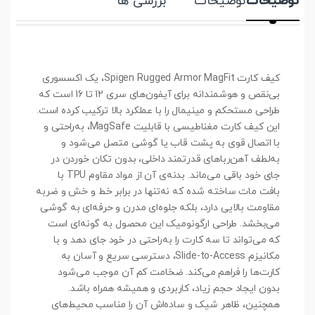
توضیحات
توضیحات
بررسی ها
کیف کارت Spigen Rugged Armor MagFit، یک اکسسوری
بی‌نقص و هوشمندانه برای آیفون‌های سری 12 تا 16 است که
طراحی مستحکم و مینیمال را با عملکرد بالا ترکیب کرده است.
این کیف کارت مغناطیسی با قابلیت MagSafe، به‌راحتی و
با اتصال قوی به پشت قاب یا گوشی متصل می‌شود و
به‌لطف آهن‌رباهای قدرتمند داخلی، بدون تکان خوردن در
جای خود باقی می‌ماند. بدنه‌ی آن از مواد مقاوم TPU با
بافت مات ساخته شده که نه‌تنها در برابر خط و خش و ضربه
مقاومت بالایی دارد، بلکه جلوه‌ای مدرن و حرفه‌ای به گوشی
می‌بخشد. طراحی ارگونومیک این محصول به گونه‌ای است
که می‌تواند تا سه کارت را به‌راحتی در خود جای دهد و با
مکانیزم Slide-to-Access، دسترسی سریع و آسان به
کارت‌ها را فراهم می‌کند. ضخامت کم آن موجب می‌شود
بدون ایجاد حجم زیاد، کاربردی و همیشه همراه باشد.
همچنین، ظاهر شیک و ساده‌اش آن را مناسب محیط‌های