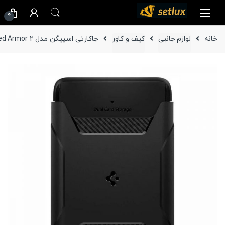
Ski
Ski
0
t
t
navigatio
conten
خانه
لوازم جانبی
کیف و کاور
جاکارتی اسپیگن مدل 2 Rugged Armor