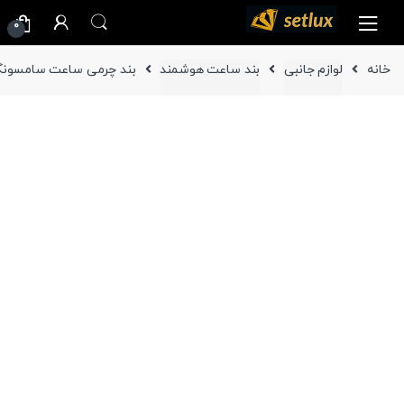
Ski
Ski
0
t
t
navigatio
conten
خانه
لوازم جانبی
بند ساعت هوشمند
بند چرمی ساعت سامسونگ Gear S2 Classic ( اص