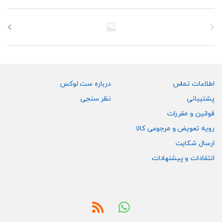
می
می
باشد.
باشد.
گزینه
گزینه
ها
ها
ممکن
ممکن
است
است
در
در
صفحه
صفحه
اطلاعات تماس
درباره ست لوکس
محصول
محصول
پشتیبانی
نظر سنجی
انتخاب
انتخاب
قوانین و مقررات
شوند
شوند
رویه تعویض و مرجوعی کالا
ارسال شکایت
انتقادات و پیشنهادات